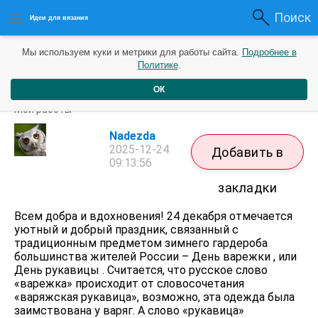
Поиск
Идеи для вязания
Мы используем куки и метрики для работы сайта.
Подробнее в
Политике
.
ОК
Варежки, варежки...
Мои работы
Nadezda
2025-12-24
Добавить в
09:13:56
закладки
Всем добра и вдохновения! 24 декабря отмечается
уютный и добрый праздник, связанный с
традиционным предметом зимнего гардероба
большинства жителей России – День варежки , или
День рукавицы . Считается, что русское слово
«варежка» происходит от словосочетания
«варяжская рукавица», возможно, эта одежда была
заимствована у варяг. А слово «рукавица»