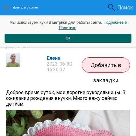
Поиск
Идеи для вязания
Мы используем куки и метрики для работы сайта.
Подробнее в
Политике
.
ОК
Бабушка вяжет
Мои работы
Елена
2023-06-30
Добавить в
15:20:07
закладки
Доброе время суток, мои дорогие рукодельницы. В
ожидании рождения внучки, Много вяжу сейчас
деткам.