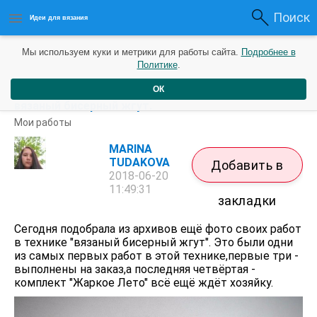
Поиск
Идеи для вязания
Мы используем куки и метрики для работы сайта.
Подробнее в
Политике
.
ОК
Моя бижутерия. Ещё несколько работ в технике
вязаный бисерный жгут.
Мои работы
MARINA
TUDAKOVA
Добавить в
2018-06-20
11:49:31
закладки
Сегодня подобрала из архивов ещё фото своих работ
в технике "вязаный бисерный жгут". Это были одни
из самых первых работ в этой технике,первые три -
выполнены на заказ,а последняя четвёртая -
комплект "Жаркое Лето" всё ещё ждёт хозяйку.