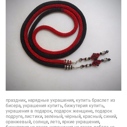
праздник
,
нарядные украшения
,
купить браслет из
бисера
,
украшения купить
,
бижутерия купить
,
украшения в подарок
,
подарок женщине
,
подарок
подруге
,
листики
,
зелёный
,
чёрный
,
красный
,
синий
,
оранжевый
,
солнце
,
лето
,
яркие украшения
,