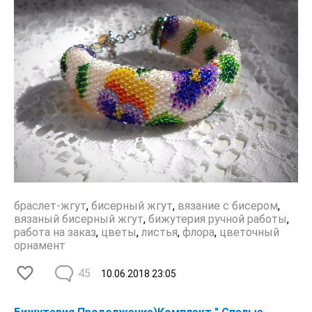
браслет-жгут
,
бисерный жгут
,
вязание с бисером
,
вязаный бисерный жгут
,
бижутерия ручной работы
,
работа на заказ
,
цветы
,
листья
,
флора
,
цветочный
орнамент
45
10.06.2018
23:05