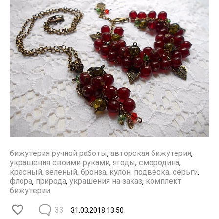
бижутерия ручной работы
,
авторская бижутерия
,
украшения своими руками
,
ягоды
,
смородина
,
красный
,
зелёный
,
бронза
,
кулон
,
подвеска
,
серьги
,
флора
,
природа
,
украшения на заказ
,
комплект
бижутерии
33
31.03.2018
13:50