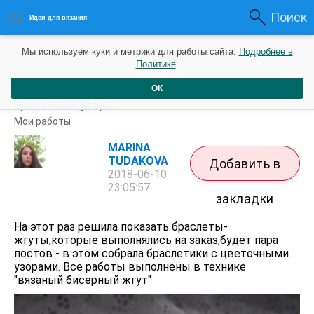
Поиск
Идеи для вязания
Мы используем куки и метрики для работы сайта.
Подробнее в
Политике
.
ОК
Моя бижутерия.Браслеты-бисерные жгуты.
Цветочные узоры.
Мои работы
MARINA
TUDAKOVA
Добавить в
2018-06-10
23:05:57
закладки
На этот раз решила показать браслеты-
жгуты,которые выполнялись на заказ,будет пара
постов - в этом собрала браслетики с цветочными
узорами. Все работы выполнены в технике
"вязаный бисерный жгут"