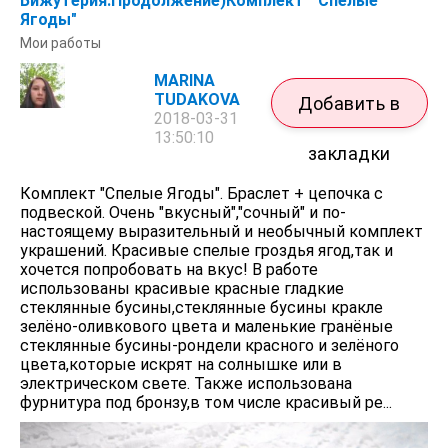
Бижутерия.Продолжение)Комплект " Спелые
Ягоды"
Мои работы
MARINA
TUDAKOVA
Добавить в
2018-03-31
13:50:10
закладки
Комплект "Спелые Ягоды". Браслет + цепочка с
подвеской. Очень "вкусный","сочный" и по-
настоящему выразительный и необычный комплект
украшений. Красивые спелые гроздья ягод,так и
хочется попробовать на вкус! В работе
использованы красивые красные гладкие
стеклянные бусины,стеклянные бусины кракле
зелёно-оливкового цвета и маленькие гранёные
стеклянные бусины-рондели красного и зелёного
цвета,которые искрят на солнышке или в
электрическом свете. Также использована
фурнитура под бронзу,в том числе красивый ре...