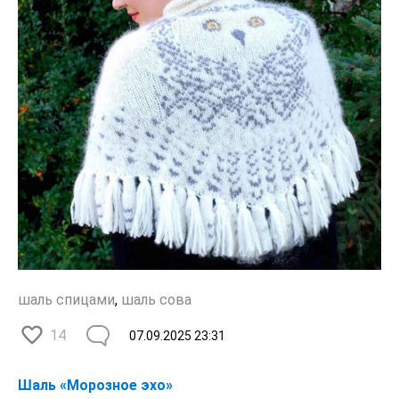
шаль спицами
,
шаль сова
14
07.09.2025
23:31
Шаль «Морозное эхо»