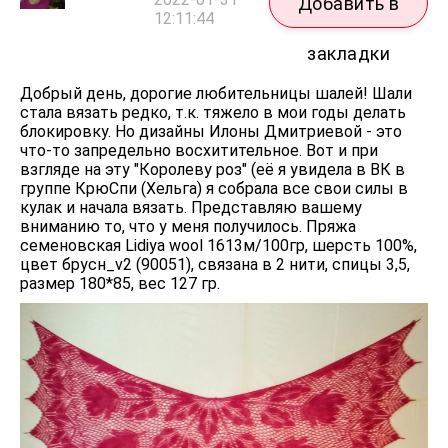
Добавить в
12:11:44
закладки
Добрый день, дорогие любительницы шалей! Шали
стала вязать редко, т.к. тяжело в мои годы делать
блокировку. Но дизайны Илоны Дмитриевой - это
что-то запредельно восхитительное. Вот и при
взгляде на эту "Королеву роз" (её я увидела в ВК в
группе КрюСпи (Хельга) я собрала все свои силы в
кулак и начала вязать. Представляю вашему
вниманию то, что у меня получилось. Пряжа
семеновская Lidiya wool 1613м/100гр, шерсть 100%,
цвет брусн_v2 (90051), связана в 2 нити, спицы 3,5,
размер 180*85, вес 127 гр.