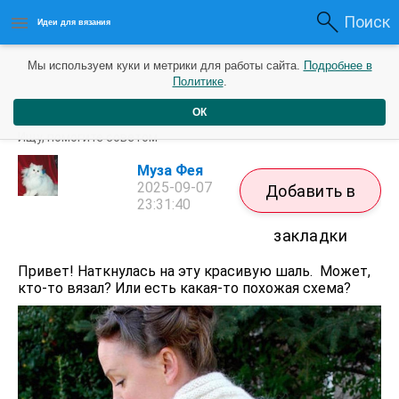
Поиск
Идеи для вязания
Мы используем куки и метрики для работы сайта.
Подробнее в
Политике
.
ОК
Шаль Сова
Ищу, помогите советом
Муза Фея
2025-09-07
Добавить в
23:31:40
закладки
Привет! Наткнулась на эту красивую шаль. Может,
кто-то вязал? Или есть какая-то похожая схема?