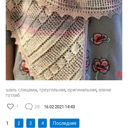
шаль спицами
,
треугольная
,
оригинальная
,
елена
готлиб
1
28
16.02.2021
14:43
1
2
3
4
Последняя