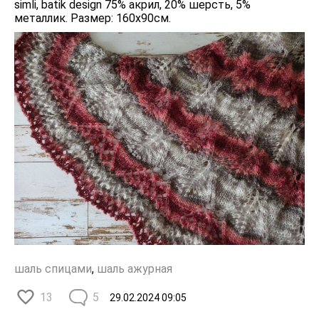
simli, batik design 75% акрил, 20% шерсть, 5%
металлик. Размер: 160х90см.
шаль спицами
,
шаль ажурная
13
5
29.02.2024
09:05