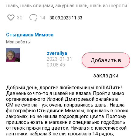
шаль
,
шаль спицами
,
ажурная шаль
,
шаль из шерсти
30
14
30.09.2023
11:33
Стыдливая Мимоза
Мои работы
zveraliya
2023-01-31
Добавить в
09:08:45
закладки
Добрый день, дорогие любительницы поШАЛить!
Давненько что-то я шалей не вязала. Пройти мимо
организованного Илоной Дмитриевой онлайна в
СМ не смогла - уж очень понравилась шаль . Нашла
фотографию Стыдливой Мимозы, порылась в своих
закромах, но не нашла подходящего цвета. Поэтому
пришлось ехать в магазин и специально подобрать
оттенок пряжи под цветок. Начала я с классической
ленточки: набрала 3 петли, провязала 14 рядов,