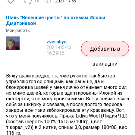
14
12.11.2021
17:59
Шаль "Весенние цветы" по схемам Илоны
Дмитриевой
Мои работы
zveraliya
2021-05-23
Добавить в
16:29:16
закладки
Вяжу шали я редко, т.к. уже руки не так быстро
управляются со спицами, как раньше, да и
блокировка шалей у меня лично отнимает много сил,
но мимо шалей, которые адаптированы Илоной из
скатертей, я не могу пройти мимо. Вот и сейчас взяла
себя за шкирку и связала, а после долгого периода
хандры все-таки заблокировала эту красавицу. Вот,
что у меня получилось: Пряжа Lidiya Wool (Лидия ЧШ)
(состав шерсть 100%, 1615 м/100гр, цвет
т.корал_v2)) в 2 нитки, спицы 3,0, размер 180*80, вес
116 гр.