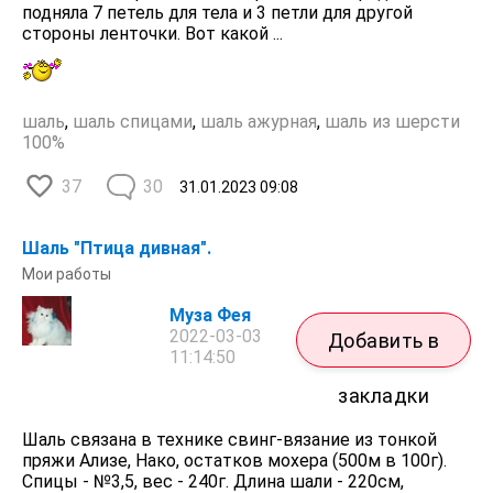
подняла 7 петель для тела и 3 петли для другой
стороны ленточки. Вот какой ...
шаль
,
шаль спицами
,
шаль ажурная
,
шаль из шерсти
100%
37
30
31.01.2023
09:08
Шаль "Птица дивная".
Мои работы
Муза Фея
2022-03-03
Добавить в
11:14:50
закладки
Шаль связана в технике свинг-вязание из тонкой
пряжи Ализе, Нако, остатков мохера (500м в 100г).
Спицы - №3,5, вес - 240г. Длина шали - 220см,