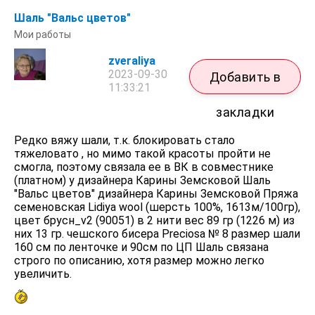
Шаль "Вальс цветов"
Мои работы
zveraliya
2023-09-30
Добавить в
11:33:21
закладки
Редко вяжу шали, т.к. блокировать стало
тяжеловато , но мимо такой красоты пройти не
смогла, поэтому связала ее в ВК в совместнике
(платном) у дизайнера Карины Земсковой Шаль
"Вальс цветов" дизайнера Карины Земсковой Пряжа
семеновская Lidiya wool (шерсть 100%, 1613м/100гр),
цвет брусн_v2 (90051) в 2 нити вес 89 гр (1226 м) из
них 13 гр. чешского бисера Preciosa № 8 размер шали
160 см по ленточке и 90см по ЦП Шаль связана
строго по описанию, хотя размер можно легко
увеличить.