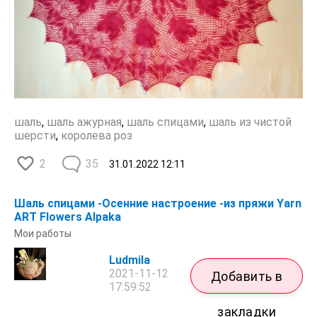
шаль
,
шаль ажурная
,
шаль спицами
,
шаль из чистой
шерсти
,
королева роз
2
35
31.01.2022
12:11
Шаль спицами -Осенние настроение -из пряжи Yarn
ART Flowers Alpaka
Мои работы
Ludmila
2021-11-12
Добавить в
17:59:52
закладки