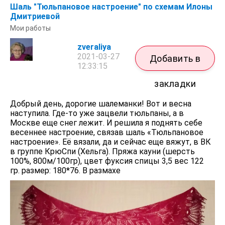
Шаль "Тюльпановое настроение" по схемам Илоны
Дмитриевой
Мои работы
zveraliya
2021-03-27
Добавить в
12:33:15
закладки
Добрый день, дорогие шалеманки! Вот и весна
наступила. Где-то уже зацвели тюльпаны, а в
Москве еще снег лежит. И решила я поднять себе
весеннее настроение, связав шаль «Тюльпановое
настроение». Её вязали, да и сейчас еще вяжут, в ВК
в группе КрюСпи (Хельга). Пряжа кауни (шерсть
100%, 800м/100гр), цвет фуксия спицы 3,5 вес 122
гр. размер: 180*76. В размахе