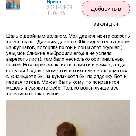
Ирина
2021-04-08
Добавить в
11:04:46
закладки
Шаль с двойным воланом. Моя давняя мечта связать
такую шаль. Давным давно в 90х видела ее в одном
из журналов, потеряла покой и сон и этот журнал.(
увы,мои близкие выбросили его,а я не успела
вврезать лист), там бвло несколько оригинальных
шалей. Но,я зарисовала их по памяти и сейчас,когда
есть свободные моменты,потихоньку воплощаю их
в жизнь,хотя бы на куклах,хотя бы по рядочку. Вот и
первая готова. Может быть кому-то понравится
модель и свяжете себе. Только волан лучше все
таки вязать платочной...