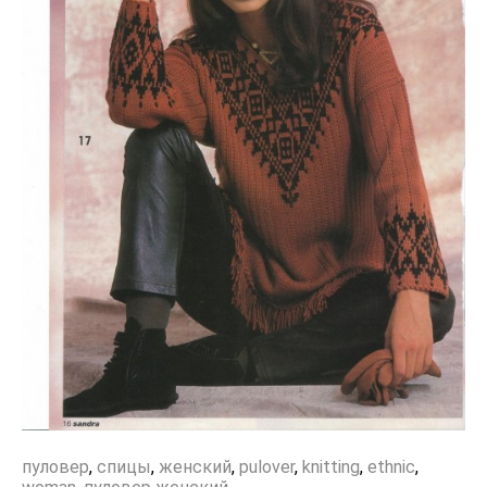
пуловер
,
спицы
,
женский
,
pulover
,
knitting
,
ethnic
,