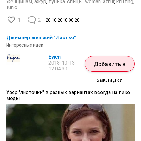
женщинам
,
ажур
,
туника
,
спицы
,
woman
,
azhur
,
knitting
,
tunic
1
2
20.10.2018
08:20
Джемпер женский "Листья"
Интересные идеи
Evjen
2018-10-13
Добавить в
12:04:30
закладки
Узор "листочки" в разных вариантах всегда на пике
моды.