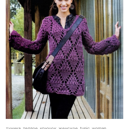
туника
,
теплое
,
крючок
,
женское
,
tunic
,
woman
,