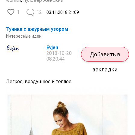
woman
,
пуловер женский
1
12
03.11.2018
21:09
Туника с ажурным узором
Интересные идеи
Evjen
2018-10-20
Добавить в
08:20:44
закладки
Легкое, воздушное и теплое.