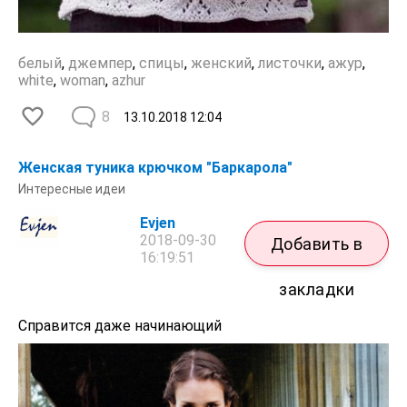
белый
,
джемпер
,
спицы
,
женский
,
листочки
,
ажур
,
white
,
woman
,
azhur
8
13.10.2018
12:04
Женская туника крючком "Баркарола"
Интересные идеи
Evjen
2018-09-30
Добавить в
16:19:51
закладки
Справится даже начинающий