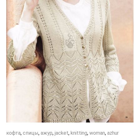
кофта
,
спицы
,
ажур
,
jacket
,
knitting
,
woman
,
azhur