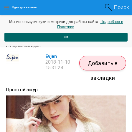
Поиск
Идеи для вязания
Мы используем куки и метрики для работы сайта.
Подробнее в
Политике
.
ОК
Кофта на пуговицах
Интересные идеи
Evjen
2018-11-10
Добавить в
15:31:24
закладки
Простой ажур