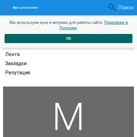
Поиск
Идеи для вязания
0
Мира
Мы используем куки и метрики для работы сайта.
Подробнее в
0
6 лет назад
Политике
.
Рейтинг
Репутация
ОК
Профиль
Лента
Закладки
Репутация