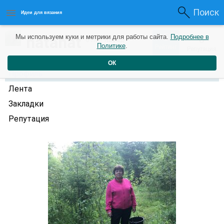
Поиск
Идеи для вязания
5
natanat
Мы используем куки и метрики для работы сайта.
Подробнее в
0
6 лет назад
Политике
.
Рейтинг
Репутация
ОК
Профиль
Лента
Закладки
Репутация