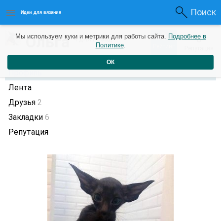
Поиск
Идеи для вязания
0
Ольга
Мы используем куки и метрики для работы сайта.
Подробнее в
0
4 дня назад
Политике
.
Рейтинг
Репутация
ОК
Профиль
Лента
Друзья
2
Закладки
6
Репутация