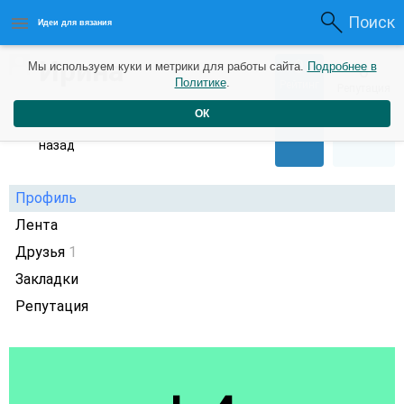
Поиск
Идеи для вязания
Ирина
0
Мы используем куки и метрики для работы сайта.
Подробнее в
0
Политике
.
Рейтинг
Репутация
Дружинина
3 года
ОК
назад
Профиль
Лента
Друзья
1
Закладки
Репутация