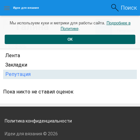
Поиск
Идеи для вязания
0
Галина
Мы используем куки и метрики для работы сайта.
Подробнее в
0
6 лет назад
Политике
.
Рейтинг
Репутация
ОК
Профиль
Лента
Закладки
Репутация
Пока никто не ставил оценок
Политика конфиденциальности
Идеи для вязания © 2026