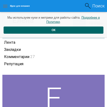
Поиск
Идеи для вязания
14
Елена
Мы используем куки и метрики для работы сайта.
Подробнее в
0
8 лет назад
Политике
.
Рейтинг
Репутация
ОК
Профиль
Лента
Закладки
Комментарии
27
Репутация