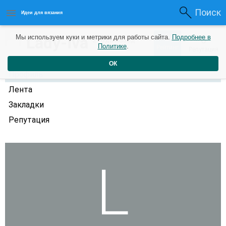
Поиск
Идеи для вязания
0
Lady-iva
Мы используем куки и метрики для работы сайта.
Подробнее в
0
2 года назад
Политике
.
Рейтинг
Репутация
ОК
Профиль
Лента
Закладки
Репутация