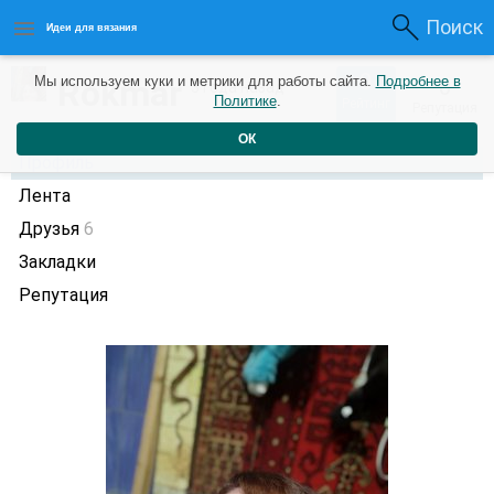
Поиск
Идеи для вязания
0
Rokmar
Мы используем куки и метрики для работы сайта.
Подробнее в
0
3 года назад
Политике
.
Рейтинг
Репутация
ОК
Профиль
Лента
Друзья
6
Закладки
Репутация