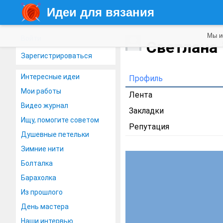
Идеи для вязания
Мы и
Войти
Светлана
Зарегистрироваться
Интересные идеи
Профиль
Мои работы
Лента
Видео журнал
Закладки
Ищу, помогите советом
Репутация
Душевные петельки
Зимние нити
Болталка
Барахолка
Из прошлого
День мастера
Наши интервью