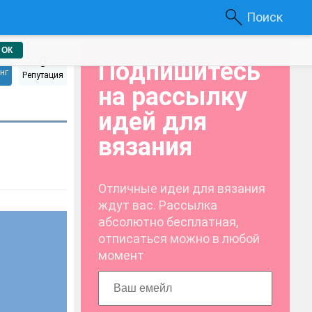
Поиск
ОК
0
Подпишитесь
нг
Репутация
на рассылку
идей для
вязания
Отличные идеи для вязания
ждут вас. Рассылка
абсолютно бесплатная,
отписаться можно в любой
момент