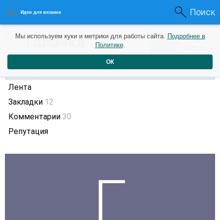
Поиск
Идеи для вязания
1
Галочка
Мы используем куки и метрики для работы сайта.
Подробнее в
0
7 лет назад
Политике
.
Рейтинг
Репутация
ОК
Профиль
Лента
Закладки
12
Комментарии
30
Репутация