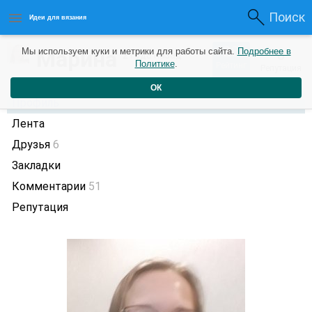
Поиск
Идеи для вязания
28
Марина
Мы используем куки и метрики для работы сайта.
Подробнее в
0
2 года назад
Политике
.
Рейтинг
Репутация
ОК
Профиль
Лента
Друзья
6
Закладки
Комментарии
51
Репутация