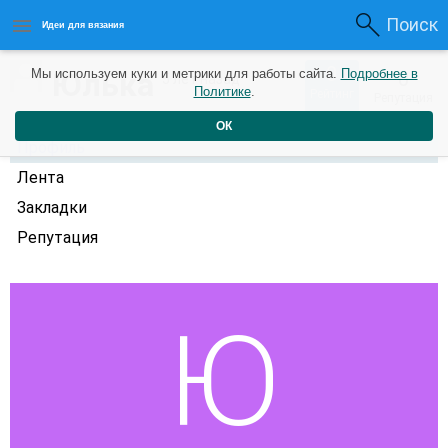
Поиск
Идеи для вязания
0
Юлька
Мы используем куки и метрики для работы сайта.
Подробнее в
0
5 лет назад
Политике
.
Рейтинг
Репутация
ОК
Профиль
Лента
Закладки
Репутация