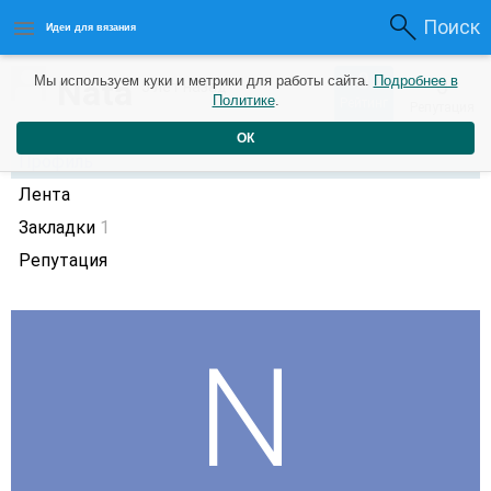
Поиск
Идеи для вязания
0
Nata
Мы используем куки и метрики для работы сайта.
Подробнее в
0
5 лет назад
Политике
.
Рейтинг
Репутация
ОК
Профиль
Лента
Закладки
1
Репутация