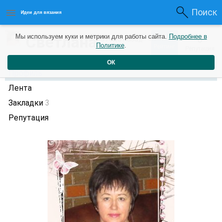
Поиск
Идеи для вязания
0
Светлана
Мы используем куки и метрики для работы сайта.
Подробнее в
0
3 года назад
Политике
.
Рейтинг
Репутация
ОК
Профиль
Лента
Закладки
3
Репутация