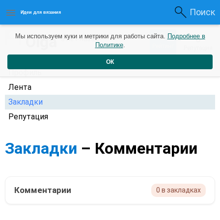
Поиск
Идеи для вязания
0
Olga
Мы используем куки и метрики для работы сайта.
Подробнее в
0
5 лет назад
Политике
.
Рейтинг
Репутация
ОК
Профиль
Лента
Закладки
Репутация
Закладки
– Комментарии
Комментарии
0 в закладках