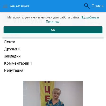
Поиск
Идеи для вязания
1
Vitusyka
Мы используем куки и метрики для работы сайта.
Подробнее в
0
2 года назад
Политике
.
Рейтинг
Репутация
ОК
Профиль
Лента
Друзья
6
Закладки
Комментарии
1
Репутация