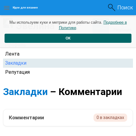
Поиск
Идеи для вязания
0
Эвелина
Мы используем куки и метрики для работы сайта.
Подробнее в
0
5 лет назад
Политике
.
Рейтинг
Репутация
ОК
Профиль
Лента
Закладки
Репутация
Закладки
– Комментарии
Комментарии
0 в закладках