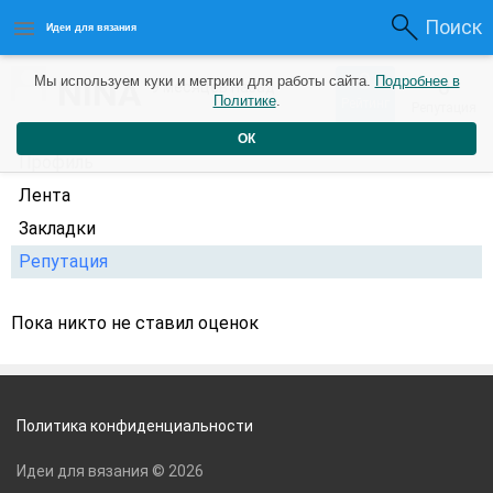
Поиск
Идеи для вязания
0
NINA
Мы используем куки и метрики для работы сайта.
Подробнее в
0
9 месяцев назад
Политике
.
Рейтинг
Репутация
ОК
Профиль
Лента
Закладки
Репутация
Пока никто не ставил оценок
Политика конфиденциальности
Идеи для вязания © 2026