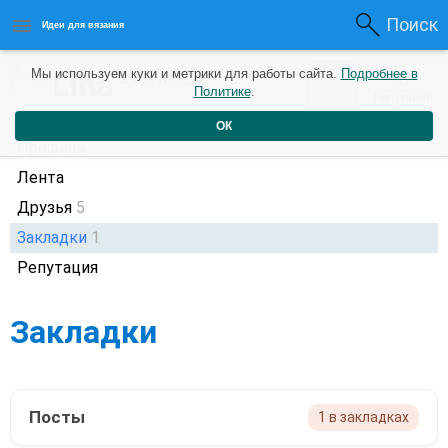
Поиск
Идеи для вязания
0
Lina
Мы используем куки и метрики для работы сайта.
Подробнее в
0
5 лет назад
Политике
.
Рейтинг
Репутация
ОК
Профиль
Лента
Друзья
5
Закладки
1
Репутация
Закладки
Посты
1 в закладках