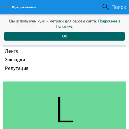
Поиск
Идеи для вязания
0
leina
Мы используем куки и метрики для работы сайта.
Подробнее в
0
5 лет назад
Политике
.
Рейтинг
Репутация
ОК
Профиль
Лента
Закладки
Репутация