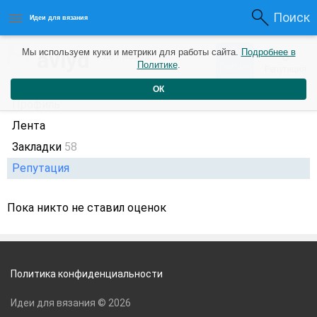
Поиск
Идеи для вязания
0
avlyd
Мы используем куки и метрики для работы сайта.
Подробнее в
0
7 лет назад
Политике
.
Рейтинг
Репутация
ОК
Профиль
Лента
Закладки
58
Репутация
Пока никто не ставил оценок
Политика конфиденциальности
Идеи для вязания © 2026