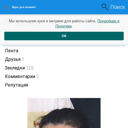
Поиск
Идеи для вязания
5
АННА
Мы используем куки и метрики для работы сайта.
Подробнее в
0
4 года назад
Политике
.
Рейтинг
Репутация
ОК
Профиль
Лента
Друзья
1
Закладки
126
Комментарии
5
Репутация