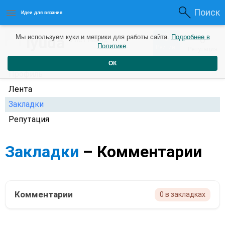
Поиск
Идеи для вязания
0
lyuda
Мы используем куки и метрики для работы сайта.
Подробнее в
0
5 лет назад
Политике
.
Рейтинг
Репутация
ОК
Профиль
Лента
Закладки
Репутация
Закладки
– Комментарии
Комментарии
0 в закладках