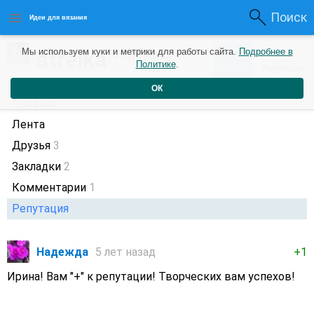
Поиск
Идеи для вязания
0
strelka
Мы используем куки и метрики для работы сайта.
Подробнее в
+1
4 года назад
Политике
.
Рейтинг
Репутация
ОК
Профиль
Лента
Друзья
3
Закладки
2
Комментарии
1
Репутация
Надежда
5 лет назад
+1
Ирина! Вам "+" к репутации! Творческих вам успехов!