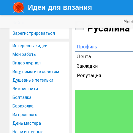
Идеи для вязания
Мы и
Войти
Русалина
Зарегистрироваться
Интересные идеи
Профиль
Мои работы
Лента
Видео журнал
Закладки
Ищу, помогите советом
Репутация
Душевные петельки
Зимние нити
Болталка
Барахолка
Из прошлого
День мастера
Наши интервью