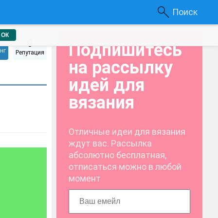
Поиск
ОК
0
Подпишитесь
нг
Репутация
на рассылку
идей для
вязания
Отличные идеи для вязания
ждут вас. Рассылка
абсолютно бесплатная,
отписаться можно в любой
момент