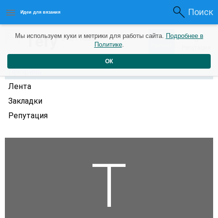
Поиск
Идеи для вязания
0
Tefy
Мы используем куки и метрики для работы сайта.
Подробнее в
0
5 лет назад
Политике
.
Рейтинг
Репутация
ОК
Профиль
Лента
Закладки
Репутация