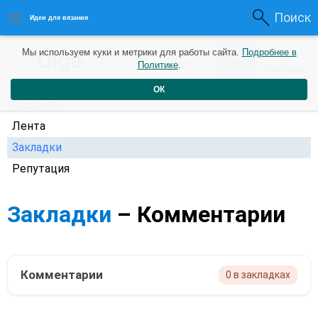
Поиск
Идеи для вязания
0
Olga
Мы используем куки и метрики для работы сайта.
Подробнее в
0
4 года назад
Политике
.
Рейтинг
Репутация
ОК
Профиль
Лента
Закладки
Репутация
Закладки
– Комментарии
Комментарии
0 в закладках