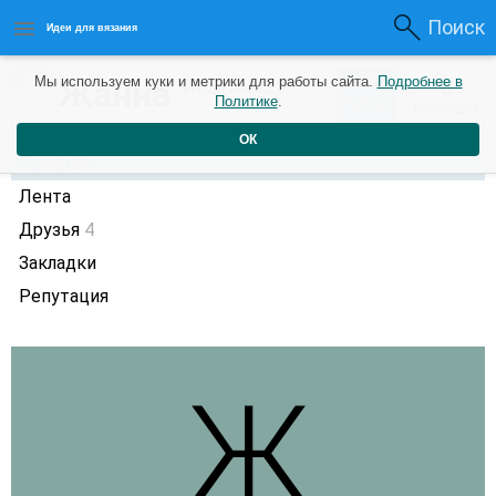
Поиск
Идеи для вязания
0
Жанна
Мы используем куки и метрики для работы сайта.
Подробнее в
0
4 года назад
Политике
.
Рейтинг
Репутация
ОК
Профиль
Лента
Друзья
4
Закладки
Репутация