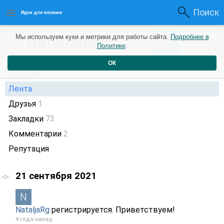
Поиск
Идеи для вязания
0
NataljaRg
Мы используем куки и метрики для работы сайта.
Подробнее в
+2
3 дня назад
Политике
.
Рейтинг
Репутация
ОК
Профиль
Лента
Друзья
1
Закладки
73
Комментарии
2
Репутация
21 сентября 2021
NataljaRg
регистрируется. Приветствуем!
4 года назад