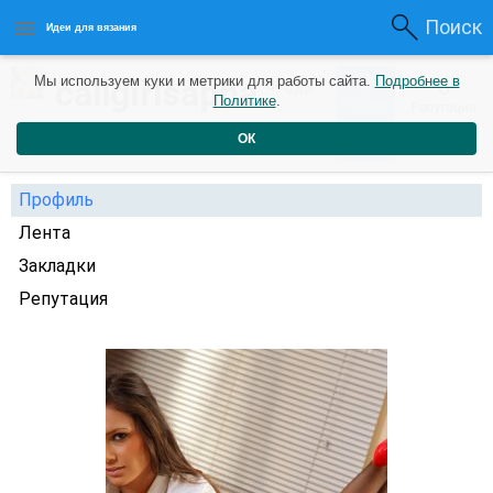
Поиск
Идеи для вязания
0
callgirlsapna
Мы используем куки и метрики для работы сайта.
Подробнее в
0
4 года
Политике
.
Рейтинг
Репутация
назад
ОК
Профиль
Лента
Закладки
Репутация