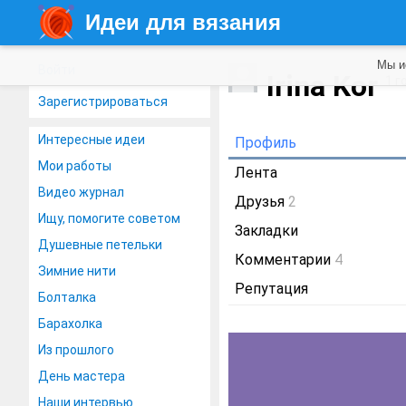
Идеи для вязания
Мы и
Войти
Irina Kor
1 г
Зарегистрироваться
Интересные идеи
Профиль
Мои работы
Лента
Видео журнал
Друзья
2
Ищу, помогите советом
Закладки
Душевные петельки
Комментарии
4
Зимние нити
Репутация
Болталка
Барахолка
Из прошлого
День мастера
Наши интервью