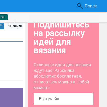
Поиск
ОК
0
Подпишитесь
нг
Репутация
на рассылку
идей для
вязания
Отличные идеи для вязания
ждут вас. Рассылка
абсолютно бесплатная,
отписаться можно в любой
момент