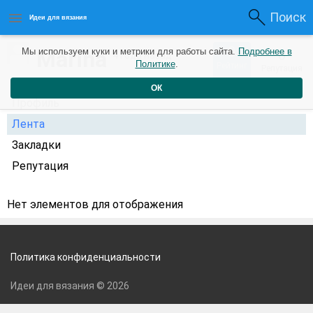
Поиск
Идеи для вязания
0
Marina
Мы используем куки и метрики для работы сайта.
Подробнее в
0
4 года назад
Политике
.
Рейтинг
Репутация
ОК
Профиль
Лента
Закладки
Репутация
Нет элементов для отображения
Политика конфиденциальности
Идеи для вязания © 2026