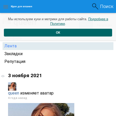
Поиск
Идеи для вязания
0
queen
Мы используем куки и метрики для работы сайта.
Подробнее в
0
4 года назад
Политике
.
Рейтинг
Репутация
ОК
Профиль
Лента
Закладки
Репутация
3 ноября 2021
queen
изменяет аватар
4 года назад