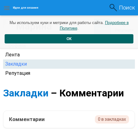
Поиск
Идеи для вязания
0
Марина
Мы используем куки и метрики для работы сайта.
Подробнее в
0
4 года назад
Политике
.
Рейтинг
Репутация
ОК
Профиль
Лента
Закладки
Репутация
Закладки
– Комментарии
Комментарии
0 в закладках