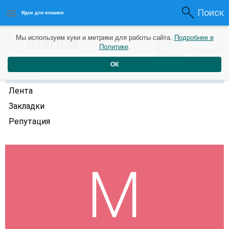
Поиск
Идеи для вязания
0
marina
Мы используем куки и метрики для работы сайта.
Подробнее в
0
4 года назад
Политике
.
Рейтинг
Репутация
ОК
Профиль
Лента
Закладки
Репутация