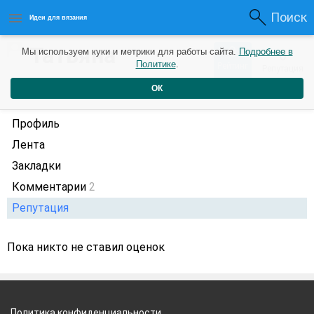
Поиск
Идеи для вязания
Татьяна
0
Мы используем куки и метрики для работы сайта.
Подробнее в
0
Политике
.
Рейтинг
Репутация
Максимова
1 год назад
ОК
Профиль
Лента
Закладки
Комментарии
2
Репутация
Пока никто не ставил оценок
Политика конфиденциальности