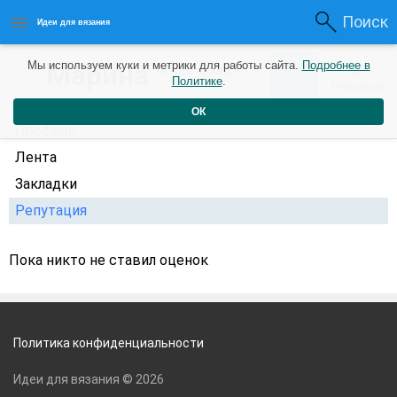
Поиск
Идеи для вязания
0
Марина
Мы используем куки и метрики для работы сайта.
Подробнее в
0
4 года назад
Политике
.
Рейтинг
Репутация
ОК
Профиль
Лента
Закладки
Репутация
Пока никто не ставил оценок
Политика конфиденциальности
Идеи для вязания © 2026