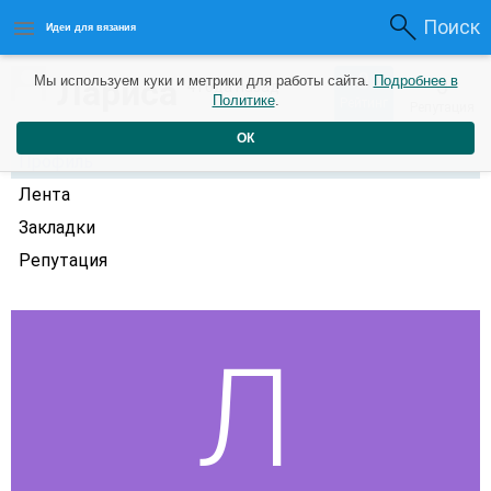
Поиск
Идеи для вязания
0
Лариса
Мы используем куки и метрики для работы сайта.
Подробнее в
0
4 года назад
Политике
.
Рейтинг
Репутация
ОК
Профиль
Лента
Закладки
Репутация