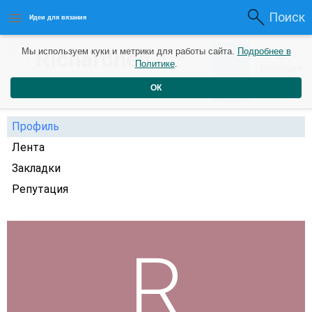
Поиск
Идеи для вязания
0
Richardned
Мы используем куки и метрики для работы сайта.
Подробнее в
0
4 года
Политике
.
Рейтинг
Репутация
назад
ОК
Профиль
Лента
Закладки
Репутация