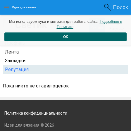
Поиск
Идеи для вязания
0
Светик
Мы используем куки и метрики для работы сайта.
Подробнее в
0
4 года назад
Политике
.
Рейтинг
Репутация
ОК
Профиль
Лента
Закладки
Репутация
Пока никто не ставил оценок
Политика конфиденциальности
Идеи для вязания © 2026