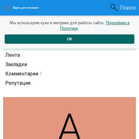
Поиск
Идеи для вязания
0
ananyaa
Мы используем куки и метрики для работы сайта.
Подробнее в
0
4 года назад
Политике
.
Рейтинг
Репутация
ОК
Профиль
Лента
Закладки
Комментарии
1
Репутация