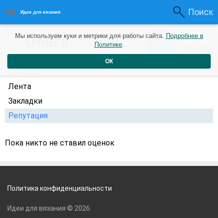
Поиск
Идеи для вязания
0
Ольга
Мы используем куки и метрики для работы сайта.
Подробнее в
0
1 месяц назад
Политике
.
Рейтинг
Репутация
ОК
Профиль
Лента
Закладки
Репутация
Пока никто не ставил оценок
Политика конфиденциальности
Идеи для вязания © 2026