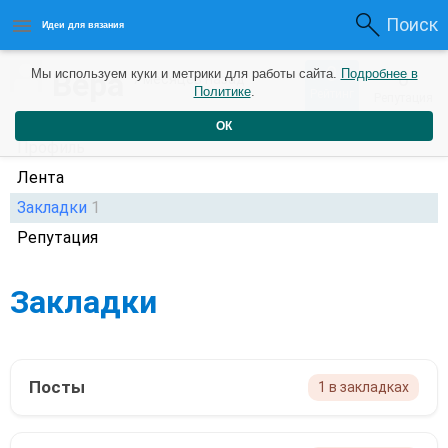
Поиск
Идеи для вязания
0
Вера
Мы используем куки и метрики для работы сайта.
Подробнее в
0
7 месяцев назад
Политике
.
Рейтинг
Репутация
ОК
Профиль
Лента
Закладки
1
Репутация
Закладки
Посты
1 в закладках