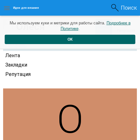
Поиск
Идеи для вязания
0
Олеся
Мы используем куки и метрики для работы сайта.
Подробнее в
0
3 года назад
Политике
.
Рейтинг
Репутация
ОК
Профиль
Лента
Закладки
Репутация